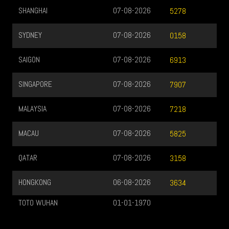
SHANGHAI
07-08-2026
5278
SYDNEY
07-08-2026
0158
SAIGON
07-08-2026
6913
SINGAPORE
07-08-2026
7907
MALAYSIA
07-08-2026
7218
MACAU
07-08-2026
5825
QATAR
07-08-2026
3158
HONGKONG
06-08-2026
3634
TOTO WUHAN
01-01-1970