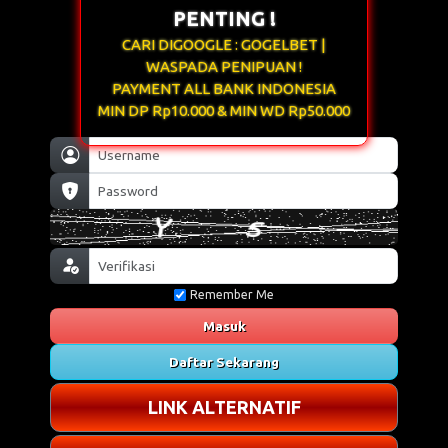
PENTING !
CARI DIGOOGLE : GOGELBET |
WASPADA PENIPUAN !
PAYMENT ALL BANK INDONESIA
MIN DP Rp10.000 & MIN WD Rp50.000
Remember Me
Masuk
Daftar Sekarang
LINK ALTERNATIF