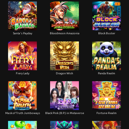
Santa's Payday
Bloodmoon Amazonia
Block Buster
Fiery Lady
Dragon Wish
Panda Realm
Mask of Truth Jumboways
Black Pink (B.P.) in Metaverse
Fortune Realm